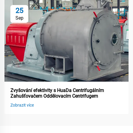
25
Sep
Zvyšování efektivity s HuaDa Centrifugálním
Zahušťovačem Oddělovacím Centrifugem
Zobrazit více