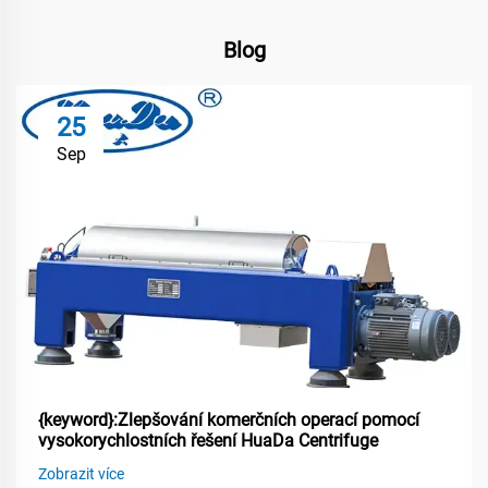
Blog
25
Sep
{keyword}:Zlepšování komerčních operací pomocí
vysokorychlostních řešení HuaDa Centrifuge
Zobrazit více