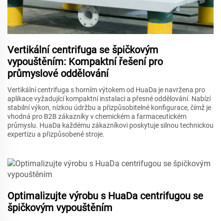
Vertikální centrifuga se špičkovým
vypouštěním: Kompaktní řešení pro
průmyslové oddělování
Vertikální centrifuga s horním výtokem od HuaDa je navržena pro
aplikace vyžadující kompaktní instalaci a přesné oddělování. Nabízí
stabilní výkon, nízkou údržbu a přizpůsobitelné konfigurace, čímž je
vhodná pro B2B zákazníky v chemickém a farmaceutickém
průmyslu. HuaDa každému zákazníkovi poskytuje silnou technickou
expertizu a přizpůsobené stroje.
Optimalizujte výrobu s HuaDa centrifugou se
špičkovým vypouštěním