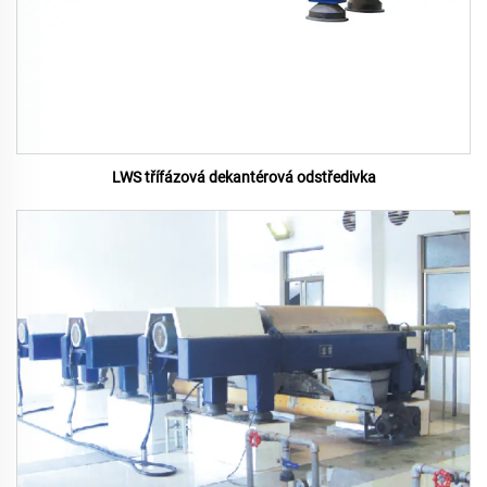
LWS třífázová dekantérová odstředivka