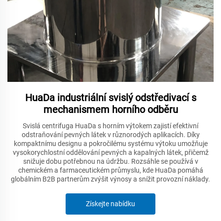
HuaDa industriální svislý odstředivací s
mechanismem horního odběru
Svislá centrifuga HuaDa s horním výtokem zajistí efektivní
odstraňování pevných látek v různorodých aplikacích. Díky
kompaktnímu designu a pokročilému systému výtoku umožňuje
vysokorychlostní oddělování pevných a kapalných látek, přičemž
snižuje dobu potřebnou na údržbu. Rozsáhle se používá v
chemickém a farmaceutickém průmyslu, kde HuaDa pomáhá
globálním B2B partnerům zvýšit výnosy a snížit provozní náklady.
Získejte nabídku