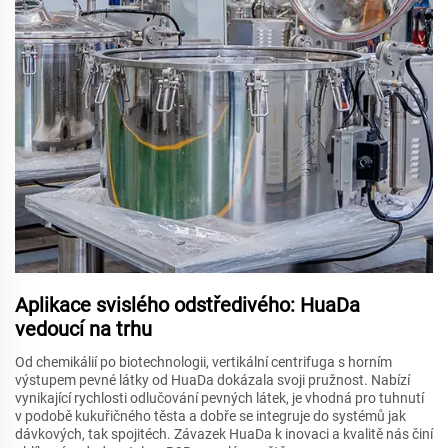
Aplikace svislého odstředivého: HuaDa
vedoucí na trhu
Od chemikálií po biotechnologii, vertikální centrifuga s horním
výstupem pevné látky od HuaDa dokázala svoji pružnost. Nabízí
vynikající rychlosti odlučování pevných látek, je vhodná pro tuhnutí
v podobě kukuřičného těsta a dobře se integruje do systémů jak
dávkových, tak spojitéch. Závazek HuaDa k inovaci a kvalitě nás činí