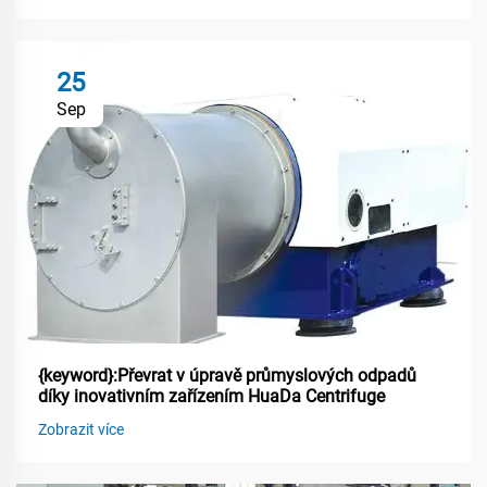
25
Sep
{keyword}:Převrat v úpravě průmyslových odpadů
díky inovativním zařízením HuaDa Centrifuge
Zobrazit více