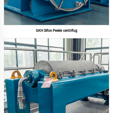
GKH Sifon Peeler centrifug