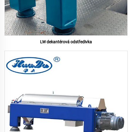
LW dekantérová odstředivka