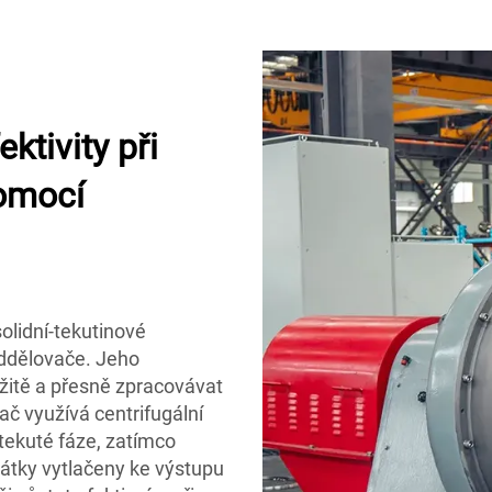
tivity při
omocí
olidní-tekutinové
oddělovače. Jeho
žitě a přesně zpracovávat
ač využívá centrifugální
tekuté fáze, zatímco
 látky vytlačeny ke výstupu