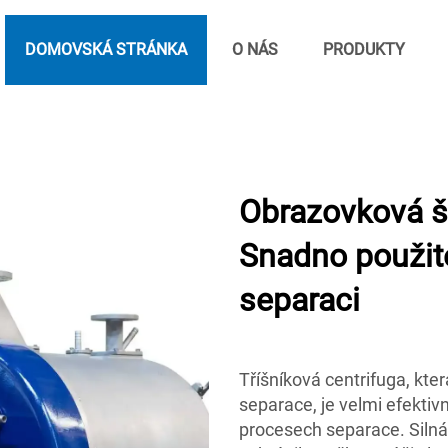
DOMOVSKÁ STRÁNKA
O NÁS
PRODUKTY
Obrazovková š
Snadno použite
separaci
Tříšníková centrifuga, kte
separace, je velmi efekt
procesech separace. Silná