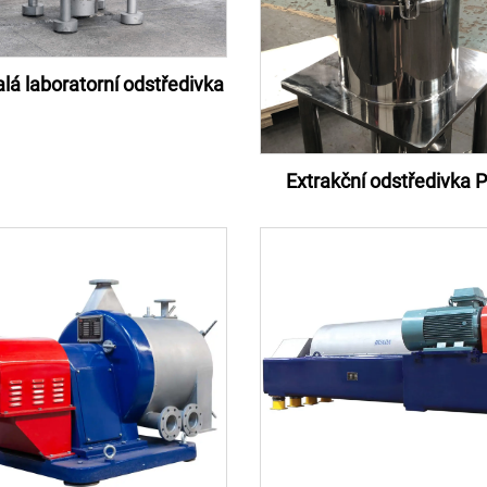
á laboratorní odstředivka
Extrakční odstředivka 