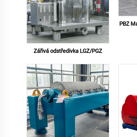
PBZ Mal
Zářivá odstředivka LGZ/PGZ