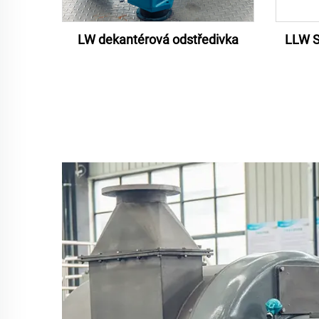
LW dekantérová odstředivka
LLW S