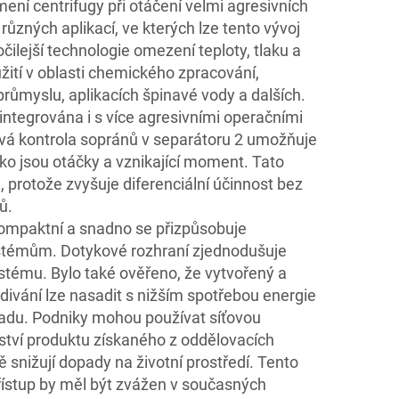
mení centrifugy při otáčení velmi agresivních
různých aplikací, ve kterých lze tento vývoj
očilejší technologie omezení teploty, tlaku a
užití v oblasti chemického zpracování,
růmyslu, aplikacích špinavé vody a dalších.
 integrována i s více agresivními operačními
ová kontrola sopránů v separátoru 2 umožňuje
ako jsou otáčky a vznikající moment. Tato
, protože zvyšuje diferenciální účinnost bez
ů.
kompaktní a snadno se přizpůsobuje
stémům. Dotykové rozhraní zjednodušuje
ystému. Bylo také ověřeno, že vytvořený a
divání lze nasadit s nižším spotřebou energie
du. Podniky mohou používat síťovou
ství produktu získaného z oddělovacích
snižují dopady na životní prostředí. Tento
přístup by měl být zvážen v současných