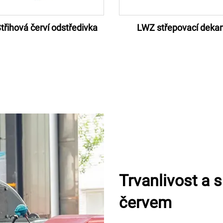
třihová červí odstředivka
LWZ střepovací dekan
Trvanlivost a s
červem