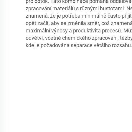
pro odtok. Tato kombinace pomáhá oddělovači
zpracování materiálů s různými hustotami. N
znamená, že je potřeba minimálně často přijí
opět začít, aby se změnila směr, což znamen
maximální výnosy a produktivita procesů. Můž
odvětví, včetně chemického zpracování, těžb
kde je požadována separace většího rozsahu