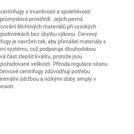
centrifugy s trvanlivostí a spolehlivostí
 průmyslová prostředí. Jejich pevná
ování šlichtivých materiálů při vysokých
h podmínkách bez úbytku výkonu. Červový
fugy je navržen tak, aby přenášel materiály s
ení systému, což podporuje dlouhodobou
á část zlepšit kvalitu, protože jsou
požadované velikosti. Příroda regulace síranu
červové centrifugy zdůvodňují potřebu
inimální údržbou a nízkými doby simply v
fesion.