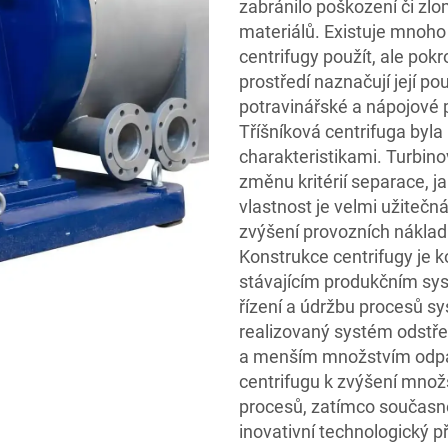
zabránilo poškození či zlo
materiálů. Existuje mnoho 
centrifugy použít, ale pokr
prostředí naznačují její po
potravinářské a nápojové p
Tříšníková centrifuga byla
charakteristikami. Turbin
změnu kritérií separace, j
vlastnost je velmi užitečná
zvýšení provozních náklad
Konstrukce centrifugy je 
stávajícím produkčním sy
řízení a údržbu procesů s
realizovaný systém odstře
a menším množstvím odpa
centrifugu k zvýšení množ
procesů, zatímco současně 
inovativní technologický 