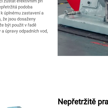
 zůstat efektivním při
epřetržitá podoba
t k úplnému zastavení a
á, že jsou dosaženy
e být použit v řadě
y a úpravy odpadních vod,
.
Nepřetržitě pra