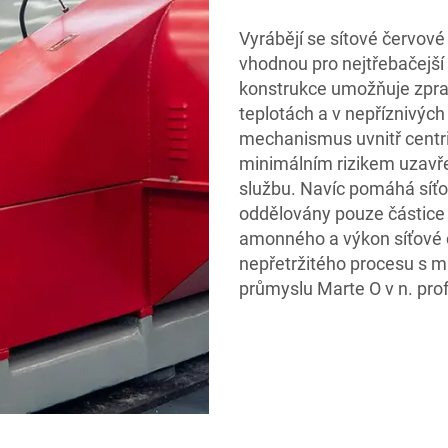
Vyrábějí se sítové červové 
vhodnou pro nejtřebačejší
konstrukce umožňuje zprac
teplotách a v nepříznivýc
mechanismus uvnitř centri
minimálním rizikem uzavř
službu. Navíc pomáhá síťov
oddělovány pouze částice 
amonného a výkon síťové 
nepřetržitého procesu s m
průmyslu Marte O v n. pro