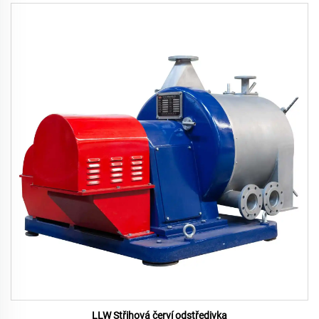
LLW Střihová červí odstředivka