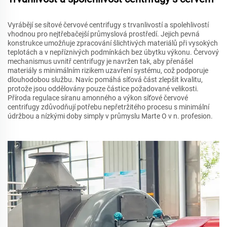
Vyrábějí se sítové červové centrifugy s trvanlivostí a spolehlivostí
vhodnou pro nejtřebačejší průmyslová prostředí. Jejich pevná
konstrukce umožňuje zpracování šlichtivých materiálů při vysokých
teplotách a v nepříznivých podmínkách bez úbytku výkonu. Červový
mechanismus uvnitř centrifugy je navržen tak, aby přenášel
materiály s minimálním rizikem uzavření systému, což podporuje
dlouhodobou službu. Navíc pomáhá síťová část zlepšit kvalitu,
protože jsou oddělovány pouze částice požadované velikosti.
Příroda regulace síranu amonného a výkon síťové červové
centrifugy zdůvodňují potřebu nepřetržitého procesu s minimální
údržbou a nízkými doby simply v průmyslu Marte O v n. profesion.