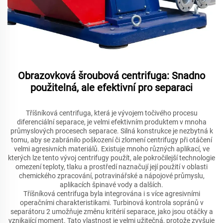
Obrazovková šroubová centrifuga: Snadno
použitelná, ale efektivní pro separaci
Tříšníková centrifuga, která je vývojem točivého procesu
diferenciální separace, je velmi efektivním produktem v mnoha
průmyslových procesech separace. Silná konstrukce je nezbytná k
tomu, aby se zabránilo poškození či zlomení centrifugy při otáčení
velmi agresivních materiálů. Existuje mnoho různých aplikací, ve
kterých lze tento vývoj centrifugy použít, ale pokročilejší technologie
omezení teploty, tlaku a prostředí naznačují její použití v oblasti
chemického zpracování, potravinářské a nápojové průmyslu,
aplikacích špinavé vody a dalších.
Tříšníková centrifuga byla integrována i s více agresivními
operačními charakteristikami. Turbinová kontrola sopránů v
separátoru 2 umožňuje změnu kritérií separace, jako jsou otáčky a
vznikající moment. Tato vlastnost je velmi užitečná, protože zvyšuje