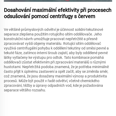
Dosahování maximální efektivity při procesech
odsušování pomocí centrifugy s červem
Ve většině průmyslových odvětví je účinnost solidní-tekutinové
separace zlepšena použitím rotujícího sítím oddělovače. Jeho
konstrukční návrh umožňuje pracovat nepřetržitě a přesně
zpracovávat vyšší objemy materiálu. Rotující sítím oddělovač
využívá centrifugální pohybu k oddělení tekutiny od směsi pevné a
tekuté fáze, zatímco interní šroub zajistí, aby byly oddělené pevné
látky vytlačeny ke výstupu pro odtok. Tato kombinace pomáhá
oddělovači zůstat efektivním při zpracování materiálů s různými
hustotami. Nepřetržitá podoba znamená, že je potřeba minimálně
často přijít k úplnému zastavení a opět začít, aby se změnila směr,
což znamená, že jsou dosaženy maximální výnosy a produktivita
procesů. Může být použit v řadě odvětví, včetně chemického
zpracování, těžby a úpravy odpadních vod, kde je požadována
separace většího rozsahu.