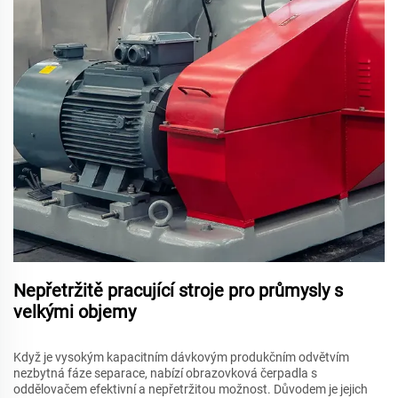
Nepřetržitě pracující stroje pro průmysly s
velkými objemy
Když je vysokým kapacitním dávkovým produkčním odvětvím
nezbytná fáze separace, nabízí obrazovková čerpadla s
oddělovačem efektivní a nepřetržitou možnost. Důvodem je jejich