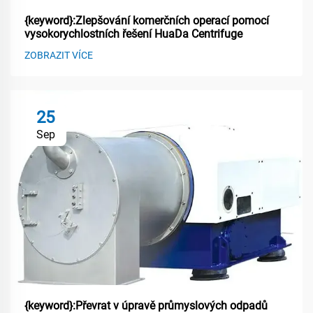
{keyword}:Zlepšování komerčních operací pomocí
vysokorychlostních řešení HuaDa Centrifuge
ZOBRAZIT VÍCE
25
Sep
{keyword}:Převrat v úpravě průmyslových odpadů