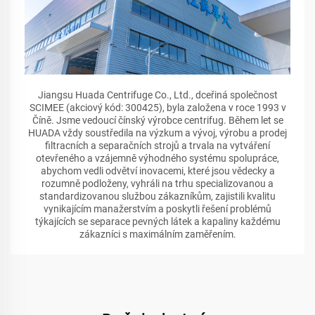
Jiangsu Huada Centrifuge Co., Ltd., dceřiná společnost
SCIMEE (akciový kód: 300425), byla založena v roce 1993 v
Číně. Jsme vedoucí čínský výrobce centrifug. Během let se
HUADA vždy soustředila na výzkum a vývoj, výrobu a prodej
filtracních a separačních strojů a trvala na vytváření
otevřeného a vzájemně výhodného systému spolupráce,
abychom vedli odvětví inovacemi, které jsou vědecky a
rozumně podloženy, vyhráli na trhu specializovanou a
standardizovanou službou zákazníkům, zajistili kvalitu
vynikajícím manažerstvím a poskytli řešení problémů
týkajících se separace pevných látek a kapaliny každému
zákazníci s maximálním zaměřením.