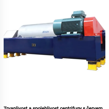
Trvanlivost a spolehlivost centrifugy s červem