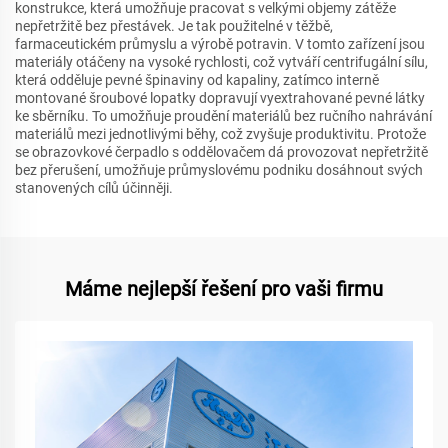
konstrukce, která umožňuje pracovat s velkými objemy zátěže
nepřetržitě bez přestávek. Je tak použitelné v těžbě,
farmaceutickém průmyslu a výrobě potravin. V tomto zařízení jsou
materiály otáčeny na vysoké rychlosti, což vytváří centrifugální sílu,
která odděluje pevné špinaviny od kapaliny, zatímco interně
montované šroubové lopatky dopravují vyextrahované pevné látky
ke sběrníku. To umožňuje proudění materiálů bez ručního nahrávání
materiálů mezi jednotlivými běhy, což zvyšuje produktivitu. Protože
se obrazovkové čerpadlo s oddělovačem dá provozovat nepřetržitě
bez přerušení, umožňuje průmyslovému podniku dosáhnout svých
stanovených cílů účinněji.
Máme nejlepší řešení pro vaši firmu