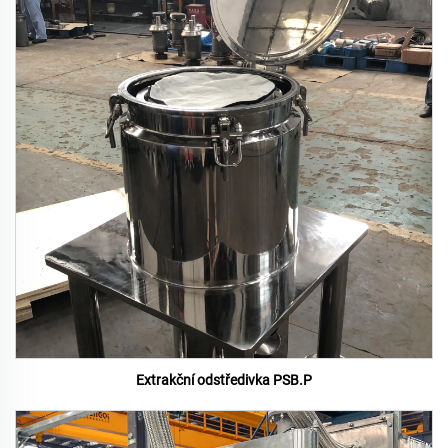
Extrakční odstředivka PSB.P