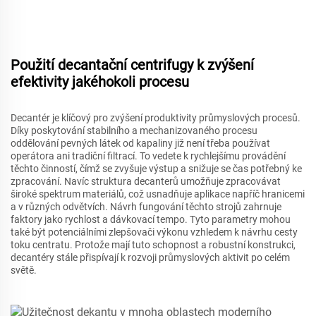
Použití decantační centrifugy k zvýšení
efektivity jakéhokoli procesu
Decantér je klíčový pro zvýšení produktivity průmyslových procesů.
Díky poskytování stabilního a mechanizovaného procesu
oddělování pevných látek od kapaliny již není třeba používat
operátora ani tradiční filtrací. To vedete k rychlejšímu provádění
těchto činností, čímž se zvyšuje výstup a snižuje se čas potřebný ke
zpracování. Navíc struktura decanterů umožňuje zpracovávat
široké spektrum materiálů, což usnadňuje aplikace napříč hranicemi
a v různých odvětvích. Návrh fungování těchto strojů zahrnuje
faktory jako rychlost a dávkovací tempo. Tyto parametry mohou
také být potenciálními zlepšovači výkonu vzhledem k návrhu cesty
toku centratu. Protože mají tuto schopnost a robustní konstrukci,
decantéry stále přispívají k rozvoji průmyslových aktivit po celém
světě.