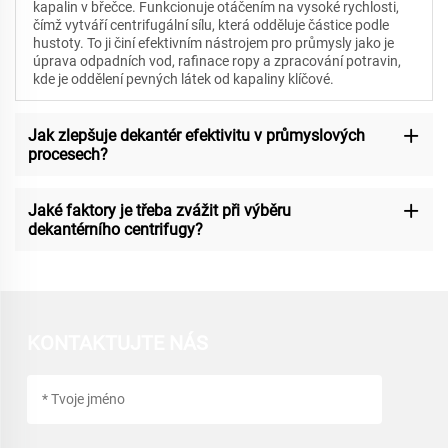
kapalin v břečce. Funkcionuje otáčením na vysoké rychlosti,
čímž vytváří centrifugální sílu, která odděluje částice podle
hustoty. To ji činí efektivním nástrojem pro průmysly jako je
úprava odpadních vod, rafinace ropy a zpracování potravin,
kde je oddělení pevných látek od kapaliny klíčové.
Jak zlepšuje dekantér efektivitu v průmyslových
procesech?
Jaké faktory je třeba zvážit při výběru
dekantérního centrifugy?
KONTAKTUJTE NÁS