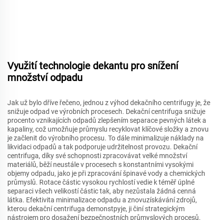
Využití technologie dekantu pro snížení
množství odpadu
Jak už bylo dříve řečeno, jednou z výhod dekačního centrifugy je, že
snižuje odpad ve výrobních procesech. Dekační centrifuga snižuje
procento vznikajících odpadů zlepšením separace pevných látek a
kapaliny, což umožňuje průmyslu recyklovat klíčové složky a znovu
je začlenit do výrobního procesu. To dále minimalizuje náklady na
likvidaci odpadů a tak podporuje udržitelnost provozu. Dekační
centrifuga, díky své schopnosti zpracovávat velké množství
materiálů, běží neustále v procesech s konstantními vysokými
objemy odpadu, jako je při zpracování špinavé vody a chemických
průmyslů. Rotace částic vysokou rychlostí vedie k téměř úplné
separaci všech velikostí částic tak, aby nezůstala žádná cenná
látka. Efektivita minimalizace odpadu a znovuzískávání zdrojů,
kterou dekační centrifuga demonstруje, ji činí strategickým
nástrojem pro dosažení bezpečnostních průmyslových procesů.