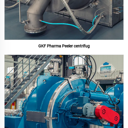
GKF Pharma Peeler centrifug