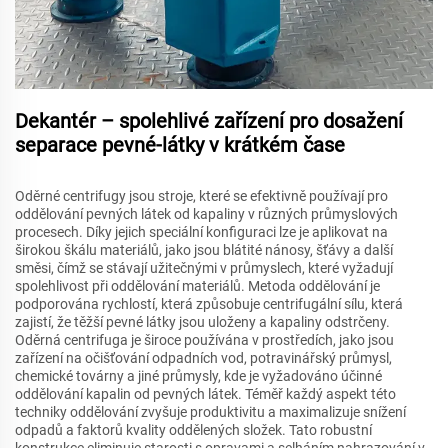
Dekantér – spolehlivé zařízení pro dosažení
separace pevné-látky v krátkém čase
Oděrné centrifugy jsou stroje, které se efektivně používají pro
oddělování pevných látek od kapaliny v různých průmyslových
procesech. Díky jejich speciální konfiguraci lze je aplikovat na
širokou škálu materiálů, jako jsou blátité nánosy, šťávy a další
směsi, čímž se stávají užitečnými v průmyslech, které vyžadují
spolehlivost při oddělování materiálů. Metoda oddělování je
podporována rychlostí, která způsobuje centrifugální sílu, která
zajistí, že těžší pevné látky jsou uloženy a kapaliny odstrčeny.
Oděrná centrifuga je široce používána v prostředích, jako jsou
zařízení na očišťování odpadních vod, potravinářský průmysl,
chemické továrny a jiné průmysly, kde je vyžadováno účinné
oddělování kapalin od pevných látek. Téměř každý aspekt této
techniky oddělování zvyšuje produktivitu a maximalizuje snížení
odpadů a faktorů kvality oddělených složek. Tato robustní