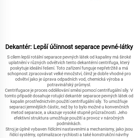
Dekantér: Lepší účinnost separace pevné-látky
S cílem lepší rotální separace pevných látek od kapaliny má široké
uplatnění v různých odvětvích tento dekantérní centrifuga, který
poskytuje ideální řešení. Toto zařízení funguje nepřetržitě a má
schopnost zpracovávat velké množství, čímž je dobře vhodné pro
odvětví jako je úprava odpadních vod, chemická výroba a
potravinářský průmysl.
Centrifugace je proces oddělování směsi pomocí centrifugální síly. V
tomto případě dosahuje rotující dekantér separace pevných látek od
kapalin prostřednictvím použití centrifugální síly. To umožňuje
separaci jemnějších částic, než by to bylo možné u konvenčních
metod separace, a ukazuje vysoké stupně průzračnosti. Jeho
efektivní struktura umožňuje použití a provoz v náročných
podmínkách.
Stroj je úplně vybaven řídícími nastaveními a mechanismy, jako jsou
řídící systémy, optimalizace rychlosti a také konstrukční návrhy