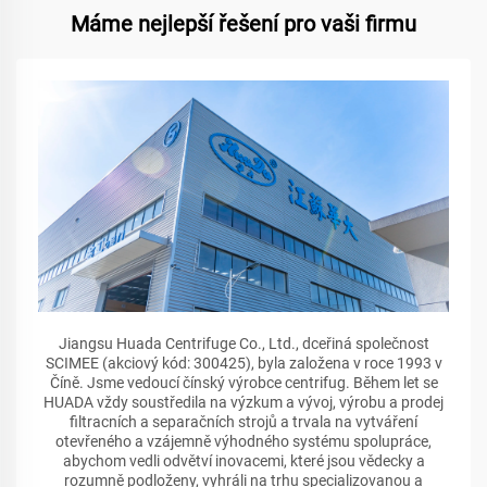
Máme nejlepší řešení pro vaši firmu
Jiangsu Huada Centrifuge Co., Ltd., dceřiná společnost
SCIMEE (akciový kód: 300425), byla založena v roce 1993 v
Číně. Jsme vedoucí čínský výrobce centrifug. Během let se
HUADA vždy soustředila na výzkum a vývoj, výrobu a prodej
filtracních a separačních strojů a trvala na vytváření
otevřeného a vzájemně výhodného systému spolupráce,
abychom vedli odvětví inovacemi, které jsou vědecky a
rozumně podloženy, vyhráli na trhu specializovanou a