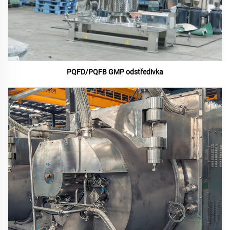
PQFD/PQFB GMP odstředivka