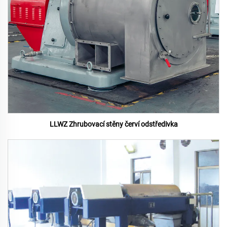
LLWZ Zhrubovací stěny červí odstředivka