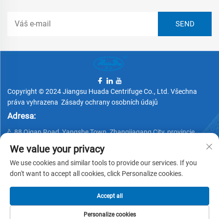
Copyright © 2024 Jiangsu Huada Centrifuge Co., Ltd. Všechna
práva vyhrazena
Zásady ochrany osobních údajů
Adresa:
č. 88 Qigan Road, Yangshe Town, Zhangjiagang City, provincie
Jiangsu, Čína
We value your privacy
Telefon:
We use cookies and similar tools to provide our services. If you
don't want to accept all cookies, click Personalize cookies.
+86 15162337620
E-mail:
Accept all
[email protected]
Personalize cookies