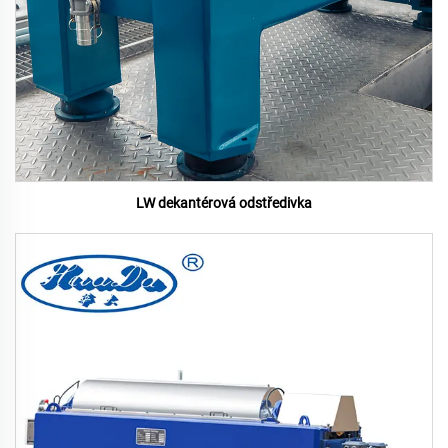
LW dekantérová odstředivka