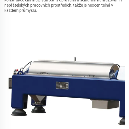
konstrukce eliminuje starosti s opravami a selháním nahrazování v
nepřátelských pracovních prostředích, takže je neocenitelná v
každém průmyslu.