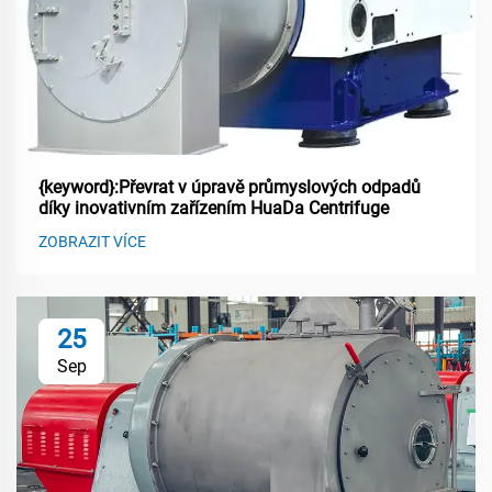
{keyword}:Převrat v úpravě průmyslových odpadů
díky inovativním zařízením HuaDa Centrifuge
ZOBRAZIT VÍCE
25
Sep