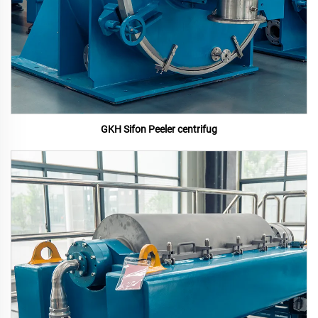
GKH Sifon Peeler centrifug