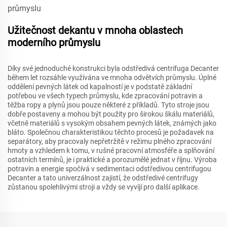
Užitečnost dekantu v mnoha oblastech
moderního průmyslu
Díky své jednoduché konstrukci byla odstředivá centrifuga Decanter
během let rozsáhle využívána ve mnoha odvětvích průmyslu. Úplné
oddělení pevných látek od kapalností je v podstatě základní
potřebou ve všech typech průmyslu, kde zpracování potravin a
těžba ropy a plynů jsou pouze některé z příkladů. Tyto stroje jsou
dobře postaveny a mohou být použity pro širokou škálu materiálů,
včetně materiálů s vysokým obsahem pevných látek, známých jako
bláto. Společnou charakteristikou těchto procesů je požadavek na
separátory, aby pracovaly nepřetržitě v režimu plného zpracování
hmoty a vzhledem k tomu, v rušné pracovní atmosféře a splňování
ostatních termínů, je i praktické a porozumělé jednat v říjnu. Výroba
potravin a energie spočívá v sedimentaci odstředivou centrifugou
Decanter a tato univerzálnost zajistí, že odstředivé centrifugy
zůstanou spolehlivými stroji a vždy se vyvíjí pro další aplikace.