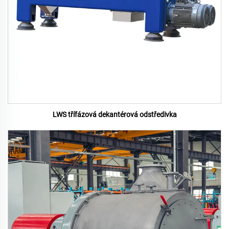
LWS třífázová dekantérová odstředivka