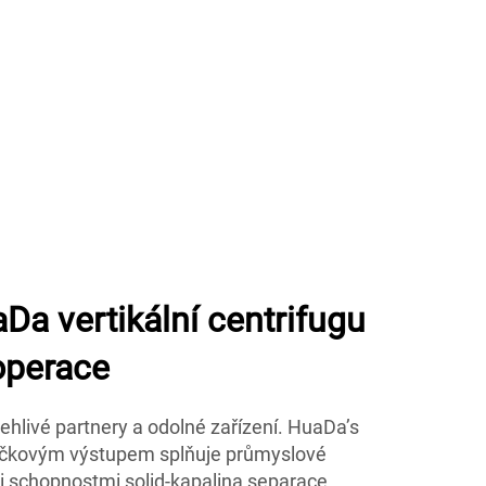
aDa vertikální centrifugu
operace
ehlivé partnery a odolné zařízení. HuaDa’s
špičkovým výstupem splňuje průmyslové
 schopnostmi solid-kapalina separace,