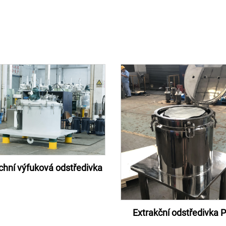
chní výfuková odstředivka
Extrakční odstředivka 