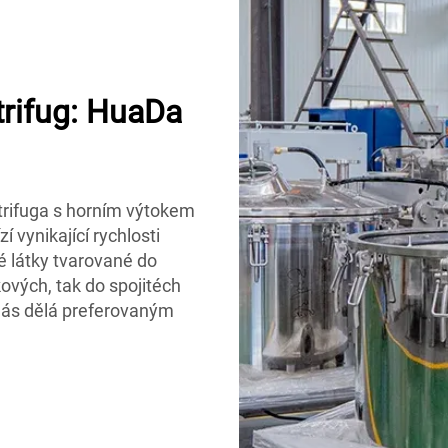
trifug: HuaDa
ntrifuga s horním výtokem
 vynikající rychlosti
é látky tvarované do
ových, tak do spojitéch
nás dělá preferovaným