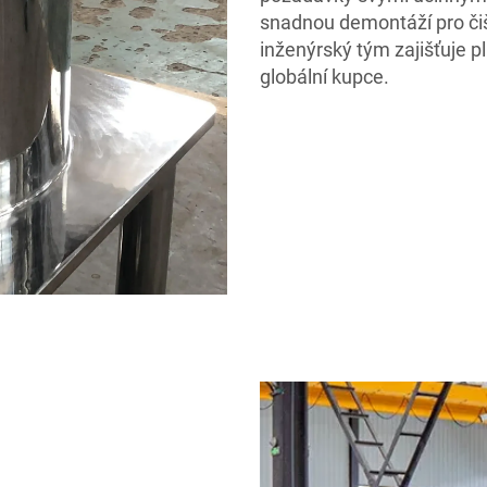
snadnou demontáží pro č
inženýrský tým zajišťuje p
globální kupce.