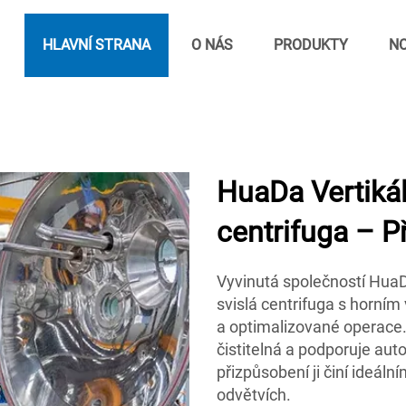
HLAVNÍ STRANA
O NÁS
PRODUKTY
NO
HuaDa Vertikál
centrifuga – P
Vyvinutá společností HuaD
svislá centrifuga s horní
a optimalizované operace. 
čistitelná a podporuje au
přizpůsobení ji činí ideál
odvětvích.