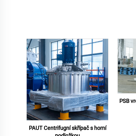
PSB vr
PAUT Centrifugní skřípač s horní
podložkou