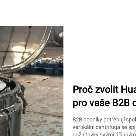
Proč zvolit Hu
pro vaše B2B 
B2B podniky potřebují spol
vertikální centrifuga se 
požadavky svými účinnými