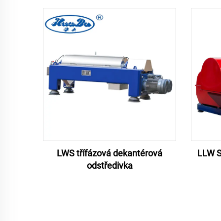
LWS třífázová dekantérová
LLW S
odstředivka