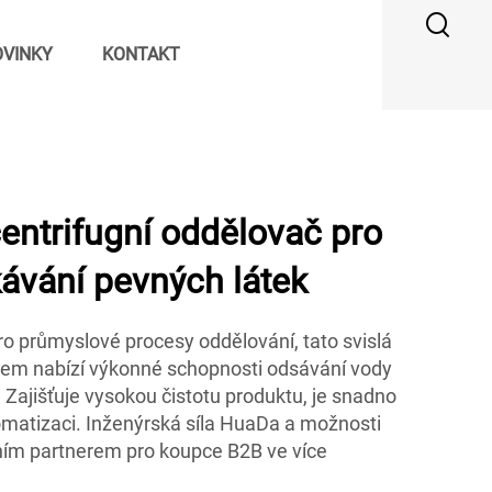
VINKY
KONTAKT
entrifugní oddělovač pro
kávání pevných látek
 průmyslové procesy oddělování, tato svislá
sem nabízí výkonné schopnosti odsávání vody
Zajišťuje vysokou čistotu produktu, je snadno
tomatizaci. Inženýrská síla HuaDa a možnosti
álním partnerem pro koupce B2B ve více