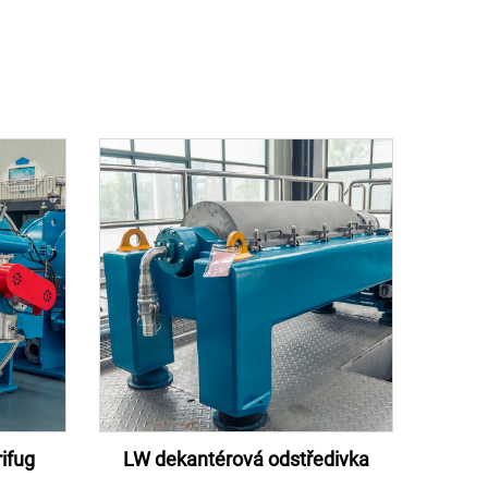
ifug
LW dekantérová odstředivka