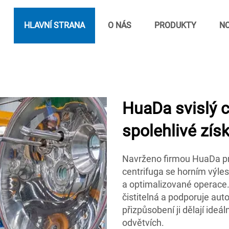
HLAVNÍ STRANA
O NÁS
PRODUKTY
NO
HuaDa svislý c
spolehlivé zís
Navrženo firmou HuaDa pro
centrifuga se horním výle
a optimalizované operace. 
čistitelná a podporuje au
přizpůsobení ji dělají ide
odvětvích.