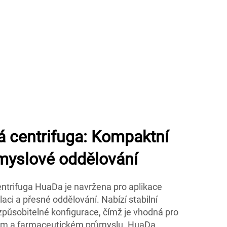
á centrifuga: Kompaktní
ůmyslové oddělování
centrifuga HuaDa je navržena pro aplikace
laci a přesné oddělování. Nabízí stabilní
způsobitelné konfigurace, čímž je vhodná pro
ém a farmaceutickém průmyslu. HuaDa