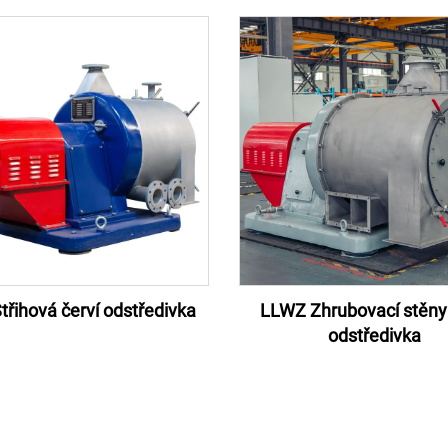
třihová červí odstředivka
LLWZ Zhrubovací stěny 
odstředivka