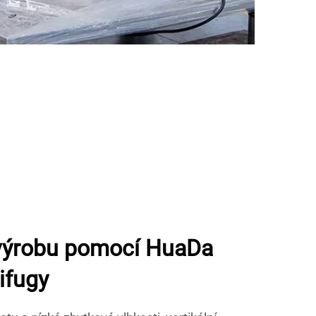
 výrobu pomocí HuaDa
ifugy