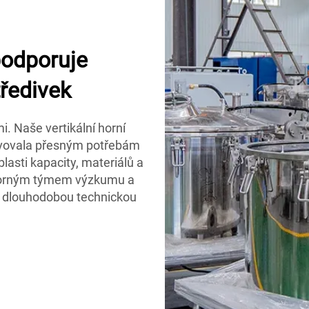
podporuje
ředivek
 Naše vertikální horní
hovovala přesným potřebám
asti kapacity, materiálů a
dborným týmem výzkumu a
a dlouhodobou technickou