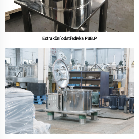
Extrakční odstředivka PSB.P