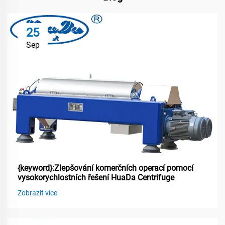
25
Sep
{keyword}:Zlepšování komerčních operací pomocí
vysokorychlostních řešení HuaDa Centrifuge
Zobrazit více