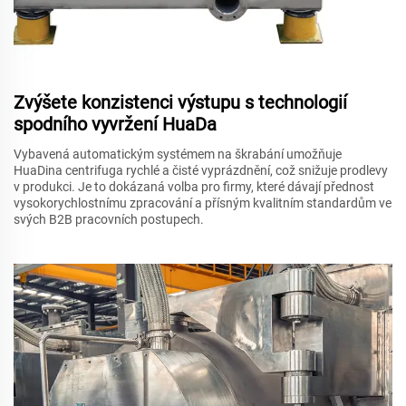
Zvýšete konzistenci výstupu s technologií
spodního vyvržení HuaDa
Vybavená automatickým systémem na škrabání umožňuje
HuaDina centrifuga rychlé a čisté vyprázdnění, což snižuje prodlevy
v produkci. Je to dokázaná volba pro firmy, které dávají přednost
vysokorychlostnímu zpracování a přísným kvalitním standardům ve
svých B2B pracovních postupech.