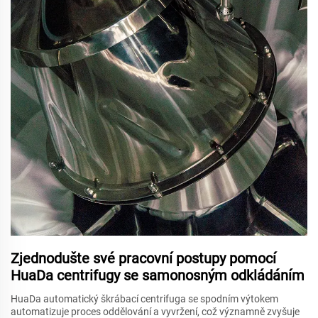
Zjednodušte své pracovní postupy pomocí
HuaDa centrifugy se samonosným odkládáním
HuaDa automatický škrábací centrifuga se spodním výtokem
automatizuje proces oddělování a vyvržení, což významně zvyšuje