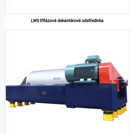
LWS třífázová dekantérová odstředivka