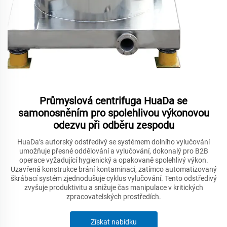
Průmyslová centrifuga HuaDa se
samonosněním pro spolehlivou výkonovou
odezvu při odběru zespodu
HuaDa’s autorský odstředivý se systémem dolního vylučování
umožňuje přesné oddělování a vylučování, dokonalý pro B2B
operace vyžadující hygienický a opakovaně spolehlivý výkon.
Uzavřená konstrukce brání kontaminaci, zatímco automatizovaný
škrábací systém zjednodušuje cyklus vylučování. Tento odstředivý
zvyšuje produktivitu a snižuje čas manipulace v kritických
zpracovatelských prostředích.
Získat nabídku