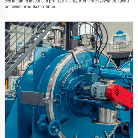
činí ideálním investicím pro B2B klienty, kteří chtějí zvýšit efektivitu
po celém produkčním lince.