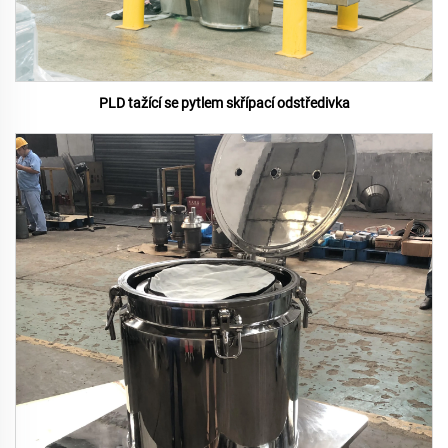
PLD tažící se pytlem skřípací odstředivka