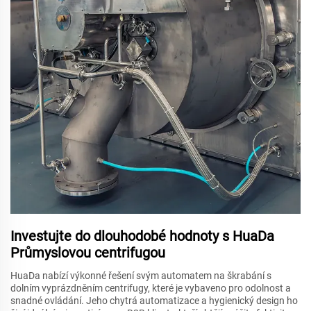
Investujte do dlouhodobé hodnoty s HuaDa
Průmyslovou centrifugou
HuaDa nabízí výkonné řešení svým automatem na škrabání s
dolním vyprázdněním centrifugy, které je vybaveno pro odolnost a
snadné ovládání. Jeho chytrá automatizace a hygienický design ho