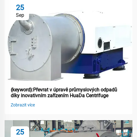
25
Sep
{keyword}:Převrat v úpravě průmyslových odpadů
díky inovativním zařízením HuaDa Centrifuge
Zobrazit více
25