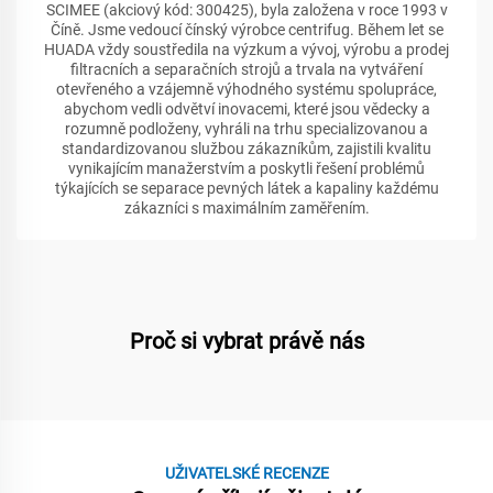
SCIMEE (akciový kód: 300425), byla založena v roce 1993 v
Číně. Jsme vedoucí čínský výrobce centrifug. Během let se
HUADA vždy soustředila na výzkum a vývoj, výrobu a prodej
filtracních a separačních strojů a trvala na vytváření
otevřeného a vzájemně výhodného systému spolupráce,
abychom vedli odvětví inovacemi, které jsou vědecky a
rozumně podloženy, vyhráli na trhu specializovanou a
standardizovanou službou zákazníkům, zajistili kvalitu
vynikajícím manažerstvím a poskytli řešení problémů
týkajících se separace pevných látek a kapaliny každému
zákazníci s maximálním zaměřením.
Proč si vybrat právě nás
UŽIVATELSKÉ RECENZE