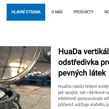
HLAVNÍ STRANA
O NÁS
PRODUKTY
NO
HuaDa vertikál
odstředivka pr
pevných látek
HuaDa nabízí řešení svislý
jak spojité, tak i dávkové 
efektivně zpracovávalo st
přičemž udržuje stabilitu 