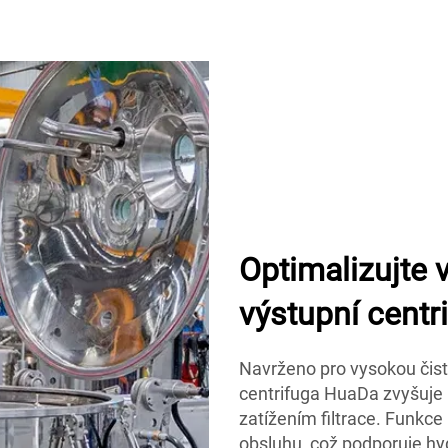
Optimalizujte 
výstupní centr
Navrženo pro vysokou čisto
centrifuga HuaDa zvyšuje 
zatížením filtrace. Funkce
obsluhu, což podporuje h