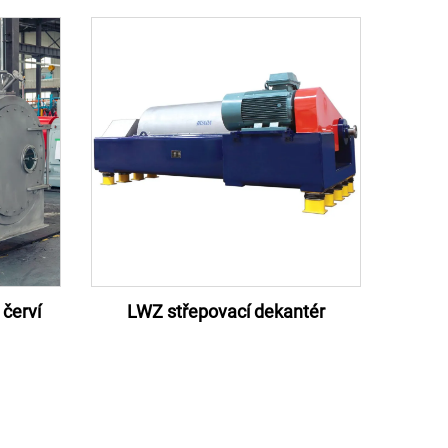
červí
LWZ střepovací dekantér