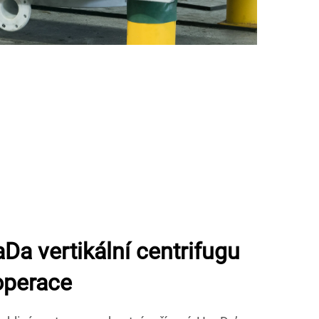
aDa vertikální centrifugu
operace