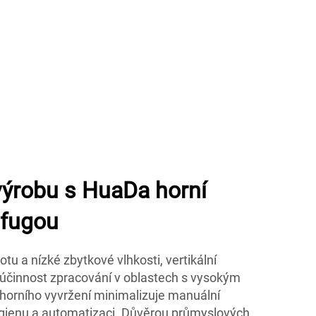
výrobu s HuaDa horní
ifugou
tu a nízké zbytkové vlhkosti, vertikální
účinnost zpracování v oblastech s vysokým
 horního vyvržení minimalizuje manuální
ygienu a automatizaci. Důvěrou průmyslových