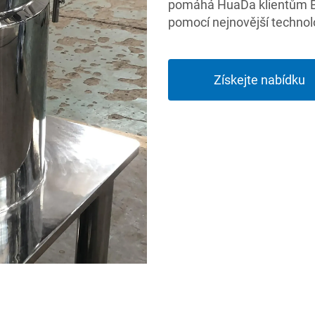
pomáhá HuaDa klientům B2B
pomocí nejnovější technol
Získejte nabídku